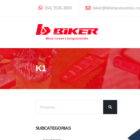
(54) 3536-3683
biker@bikeracessorios.co
K1
SUBCATEGORIAS