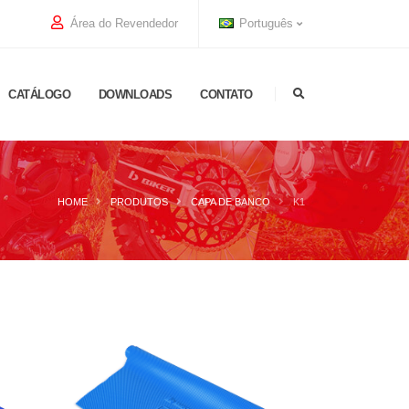
Área do Revendedor
Português
CATÁLOGO
DOWNLOADS
CONTATO
HOME
PRODUTOS
CAPA DE BANCO
K1