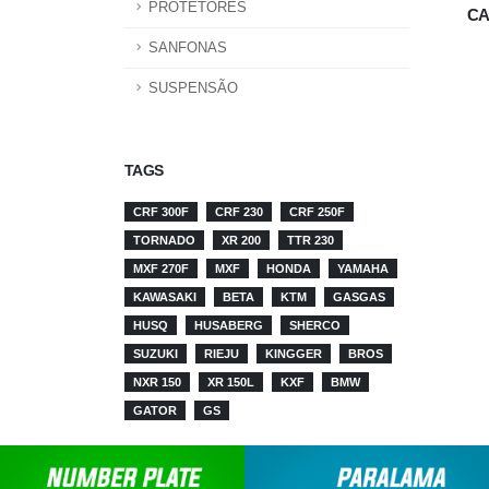
PROTETORES
CA
SANFONAS
SUSPENSÃO
TAGS
CRF 300F
CRF 230
CRF 250F
TORNADO
XR 200
TTR 230
MXF 270F
MXF
HONDA
YAMAHA
KAWASAKI
BETA
KTM
GASGAS
HUSQ
HUSABERG
SHERCO
SUZUKI
RIEJU
KINGGER
BROS
NXR 150
XR 150L
KXF
BMW
GATOR
GS