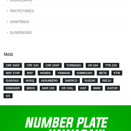
PEDALEIRAS
PROTETORES
SANFONAS
SUSPENSÃO
TAGS
CRF 300F
CRF 230
CRF 250F
TORNADO
XR 200
TTR 230
MXF 270F
MXF
HONDA
YAMAHA
KAWASAKI
BETA
KTM
GASGAS
HUSQ
HUSABERG
SHERCO
SUZUKI
RIEJU
KINGGER
BROS
NXR 150
XR 150L
KXF
BMW
GATOR
GS