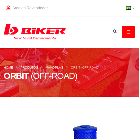
Área do Revendedor
HOME
PRODUTOS
MANOPLAS
ORBIT (OFF-ROAD)
ORBIT
(OFF-ROAD)