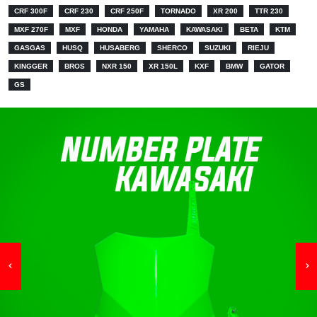
CRF 300F
CRF 230
CRF 250F
TORNADO
XR 200
TTR 230
MXF 270F
MXF
HONDA
YAMAHA
KAWASAKI
BETA
KTM
GASGAS
HUSQ
HUSABERG
SHERCO
SUZUKI
RIEJU
KINGGER
BROS
NXR 150
XR 150L
KXF
BMW
GATOR
GS