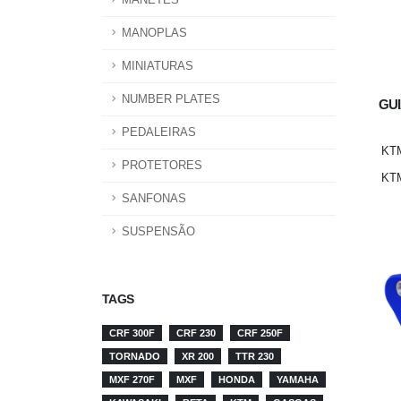
MANETES
MANOPLAS
MINIATURAS
NUMBER PLATES
GU
PEDALEIRAS
KTM
PROTETORES
KTM
SANFONAS
SUSPENSÃO
TAGS
CRF 300F
CRF 230
CRF 250F
TORNADO
XR 200
TTR 230
MXF 270F
MXF
HONDA
YAMAHA