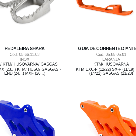
PEDALEIRA SHARK
GUIA DE CORRENTE DIANT
Cód. 05.66.11.03
Cód. 05.89.05.01
INOX
LARANJA
/ KTM/ HUSQVARNA/ GASGAS
KTM/ HUSQVARNA
X (23...) KTM/ HUSQ/ GASGAS -
KTM EXC-F (12/22) SX-F (11/19
END (24...) MXF (26...)
(14/22) GASGAS (21/23)