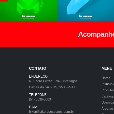
Acompanhe 
CONTATO
MENU
ENDEREÇO
Home
R. Pedro Ferrari, 296 - Interlagos
Instituci
Caxias do Sul - RS, 95052-530
Produto
TELEFONE
Catálog
(54) 3536-3683
Downloa
E-MAIL
Área do
biker@bikeracessorios.com.br