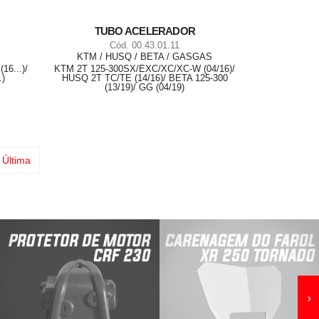
TUBO ACELERADOR
Cód. 00.43.01.11
KTM / HUSQ / BETA / GASGAS
6...)/
KTM 2T 125-300SX/EXC/XC/XC-W (04/16)/
.)
HUSQ 2T TC/TE (14/16)/ BETA 125-300
(13/19)/ GG (04/19)
Última