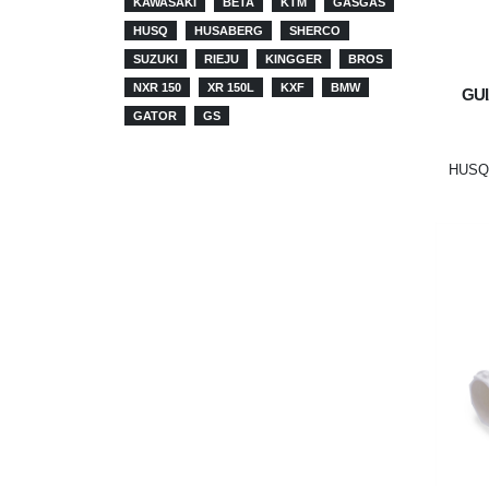
KAWASAKI
BETA
KTM
GASGAS
HUSQ
HUSABERG
SHERCO
SUZUKI
RIEJU
KINGGER
BROS
NXR 150
XR 150L
KXF
BMW
GU
GATOR
GS
HUSQ 