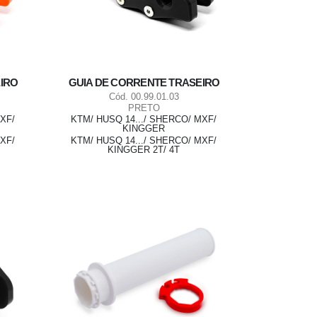
IRO
GUIA DE CORRENTE TRASEIRO
Cód. 00.99.01.03
PRETO
MXF/
KTM/ HUSQ 14.../ SHERCO/ MXF/
KINGGER
MXF/
KTM/ HUSQ 14.../ SHERCO/ MXF/
KINGGER 2T/ 4T