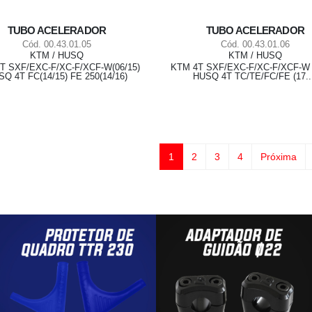
TUBO ACELERADOR
TUBO ACELERADOR
Cód. 00.43.01.05
Cód. 00.43.01.06
KTM / HUSQ
KTM / HUSQ
T SXF/EXC-F/XC-F/XCF-W(06/15)
KTM 4T SXF/EXC-F/XC-F/XCF-W (1
Q 4T FC(14/15) FE 250(14/16)
HUSQ 4T TC/TE/FC/FE (17..
1
2
3
4
Próxima