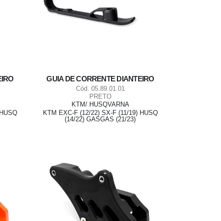
EIRO
GUIA DE CORRENTE DIANTEIRO
Cód. 05.89.01.01
PRETO
KTM/ HUSQVARNA
) HUSQ
KTM EXC-F (12/22) SX-F (11/19) HUSQ
(14/22) GASGAS (21/23)