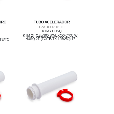
IRO
TUBO ACELERADOR
Cód. 00.43.01.10
KTM / HUSQ
KTM 2T (125/300 SX/EXC/XC/XC-W) -
HUSQ 2T (TC/TE/TX 125/250) 17...
 TE/TC