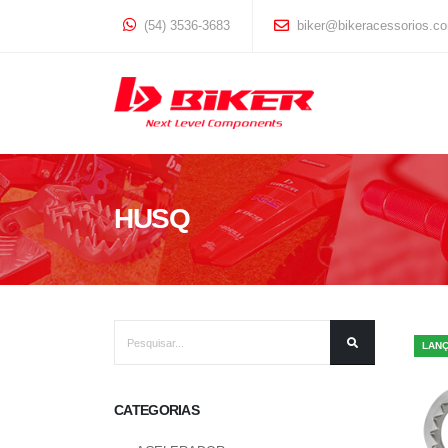
(54) 3536-3683
biker@bikeracessorios.co
HUSQ
LAN
CATEGORIAS