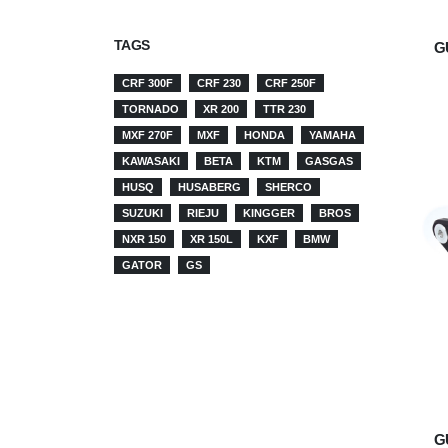
TAGS
G
CRF 300F
CRF 230
CRF 250F
TORNADO
XR 200
TTR 230
MXF 270F
MXF
HONDA
YAMAHA
KAWASAKI
BETA
KTM
GASGAS
HUSQ
HUSABERG
SHERCO
SUZUKI
RIEJU
KINGGER
BROS
NXR 150
XR 150L
KXF
BMW
GATOR
GS
G