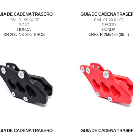
UIA DE CADENA TRASERO
GUIA DE CADENA TRASE
Cód. 01.99.04.07
Cód. 01.99.01.02
ROJO
NEGRO
HONDA
HONDA
XR 200/ NX 200/ BROS
CRFX-R 250/450 (05...)
UIA DE CADENA TRASERO
GUIA DE CADENA TRASE