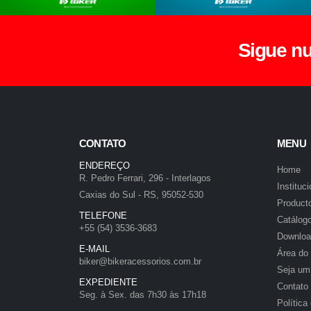
Sigue n
CONTATO
MENU
ENDEREÇO
Home
R. Pedro Ferrari, 296 - Interlagos
Instituci
Caxias do Sul - RS, 95052-530
Product
TELEFONE
Catálog
+55 (54) 3536-3683
Downloa
E-MAIL
Área do
biker@bikeracessorios.com.br
Seja um
EXPEDIENTE
Contato
Seg. à Sex. das 7h30 às 17h18
Política