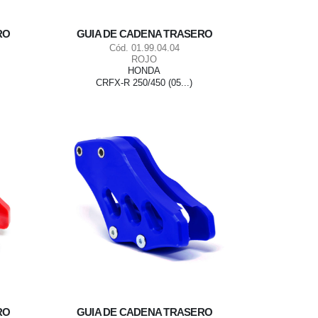
RO
GUIA DE CADENA TRASERO
Cód. 01.99.04.04
ROJO
HONDA
CRFX-R 250/450 (05...)
RO
GUIA DE CADENA TRASERO