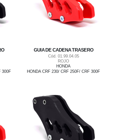
RO
GUIA DE CADENA TRASERO
Cód. 01.99.04.05
ROJO
HONDA
 300F
HONDA CRF 230/ CRF 250F/ CRF 300F