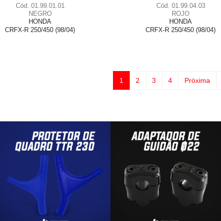
Cód. 01.99.01.01
Cód. 01.99.04.03
NEGRO
ROJO
HONDA
HONDA
CRFX-R 250/450 (98/04)
CRFX-R 250/450 (98/04)
1
2
3
4
Próxima