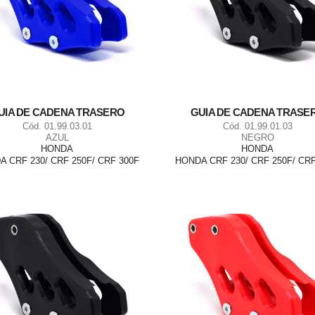
UIA DE CADENA TRASERO
GUIA DE CADENA TRASE
Cód. 01.99.03.01
Cód. 01.99.01.03
AZUL
NEGRO
HONDA
HONDA
 CRF 230/ CRF 250F/ CRF 300F
HONDA CRF 230/ CRF 250F/ CRF