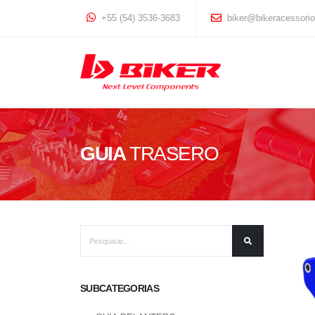
+55 (54) 3536-3683
biker@bikeracessori
GUIA
TRASERO
SUBCATEGORIAS