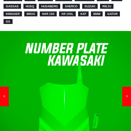
GASGAS
HUSQ
HUSABERG
SHERCO
SUZUKI
RIEJU
KINGGER
BROS
NXR 150
XR 150L
KXF
BMW
GATOR
GS