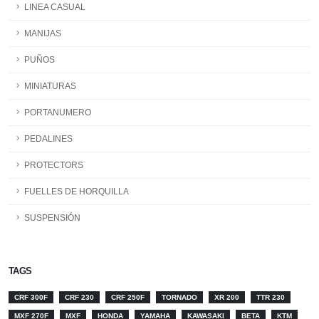
LINEA CASUAL
MANIJAS
PUÑOS
MINIATURAS
PORTANUMERO
PEDALINES
PROTECTORS
FUELLES DE HORQUILLA
SUSPENSIÓN
TAGS
CRF 300F
CRF 230
CRF 250F
TORNADO
XR 200
TTR 230
MXF 270F
MXF
HONDA
YAMAHA
KAWASAKI
BETA
KTM