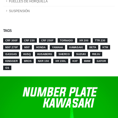
FUELLES DE HORQUILLA
SUSPENSIÓN
TAGS
CRF 300F
CRF 230
CRF 250F
TORNADO
XR 200
TTR 230
MXF 270F
MXF
HONDA
YAMAHA
KAWASAKI
BETA
KTM
GASGAS
HUSQ
HUSABERG
SHERCO
SUZUKI
RIEJU
KINGGER
BROS
NXR 150
XR 150L
KXF
BMW
GATOR
GS