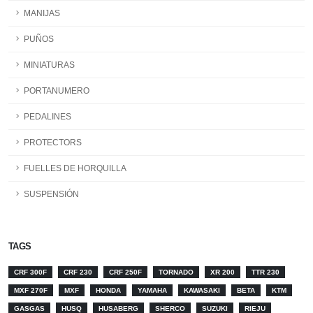
MANIJAS
PUÑOS
MINIATURAS
PORTANUMERO
PEDALINES
PROTECTORS
FUELLES DE HORQUILLA
SUSPENSIÓN
TAGS
CRF 300F
CRF 230
CRF 250F
TORNADO
XR 200
TTR 230
MXF 270F
MXF
HONDA
YAMAHA
KAWASAKI
BETA
KTM
GASGAS
HUSQ
HUSABERG
SHERCO
SUZUKI
RIEJU