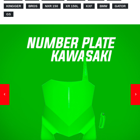
KINGGER
BROS
NXR 150
XR 150L
KXF
BMW
GATOR
GS