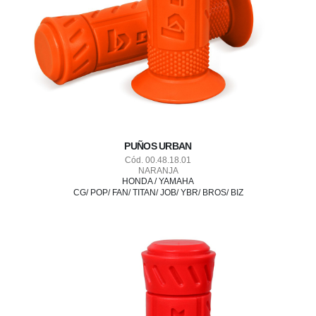
PUÑOS URBAN
Cód. 00.48.18.01
NARANJA
HONDA / YAMAHA
CG/ POP/ FAN/ TITAN/ JOB/ YBR/ BROS/ BIZ