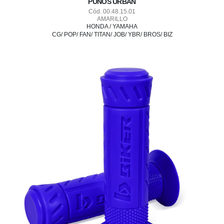
PUÑOS URBAN
Cód. 00.48.15.01
AMARILLO
HONDA / YAMAHA
CG/ POP/ FAN/ TITAN/ JOB/ YBR/ BROS/ BIZ