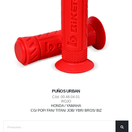
PUÑOS URBAN
Cód. 00.48.04.01
ROJO
HONDA / YAMAHA
CG/ POP/ FAN/ TITAN/ JOB/ YBR/ BROS/ BIZ