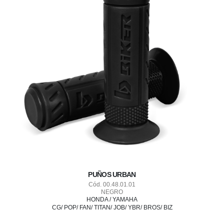
PUÑOS URBAN
Cód. 00.48.01.01
NEGRO
HONDA / YAMAHA
CG/ POP/ FAN/ TITAN/ JOB/ YBR/ BROS/ BIZ