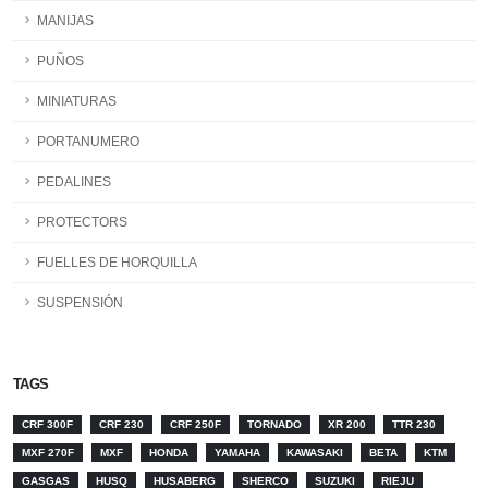
MANIJAS
PUÑOS
MINIATURAS
PORTANUMERO
PEDALINES
PROTECTORS
FUELLES DE HORQUILLA
SUSPENSIÓN
TAGS
CRF 300F
CRF 230
CRF 250F
TORNADO
XR 200
TTR 230
MXF 270F
MXF
HONDA
YAMAHA
KAWASAKI
BETA
KTM
GASGAS
HUSQ
HUSABERG
SHERCO
SUZUKI
RIEJU