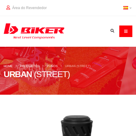
Área do Revendedor
HOME
PRODUCTOS
PUÑOS
URBAN (STREET)
URBAN
(STREET)