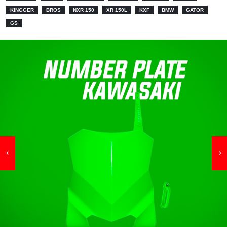
KINGGER
BROS
NXR 150
XR 150L
KXF
BMW
GATOR
GS