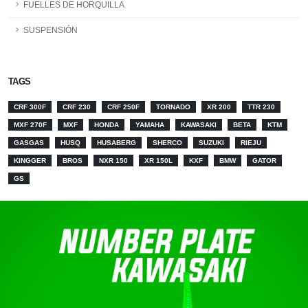
FUELLES DE HORQUILLA
SUSPENSIÓN
TAGS
CRF 300F
CRF 230
CRF 250F
TORNADO
XR 200
TTR 230
MXF 270F
MXF
HONDA
YAMAHA
KAWASAKI
BETA
KTM
GASGAS
HUSQ
HUSABERG
SHERCO
SUZUKI
RIEJU
KINGGER
BROS
NXR 150
XR 150L
KXF
BMW
GATOR
GS