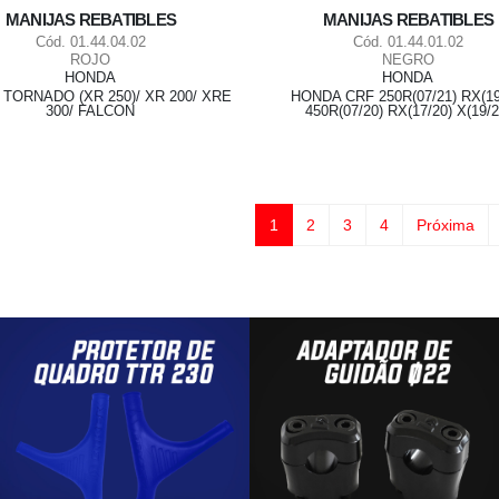
MANIJAS REBATIBLES
MANIJAS REBATIBLES
Cód. 01.44.04.02
Cód. 01.44.01.02
ROJO
NEGRO
HONDA
HONDA
TORNADO (XR 250)/ XR 200/ XRE
HONDA CRF 250R(07/21) RX(19
300/ FALCON
450R(07/20) RX(17/20) X(19/2
1
2
3
4
Próxima