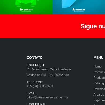
Sigue n
CONTATO
MENU
ENDEREÇO
Home
R. Pedro Ferrari, 296 - Interlagos
Instituci
Caxias do Sul - RS, 95052-530
Product
TELEFONE
Catálog
+55 (54) 3536-3683
Downloa
E-MAIL
Área do
biker@bikeracessorios.com.br
Seja um
EXPEDIENTE