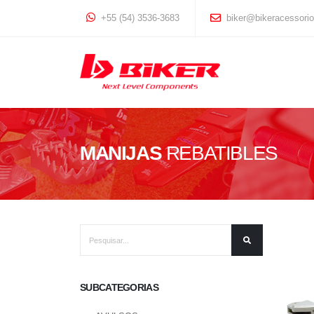
+55 (54) 3536-3683
biker@bikeracessori
MANIJAS
REBATIBLES
SUBCATEGORIAS