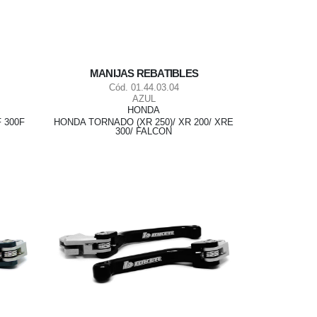
MANIJAS REBATIBLES
Cód. 01.44.03.04
AZUL
HONDA
 300F
HONDA TORNADO (XR 250)/ XR 200/ XRE
300/ FALCON