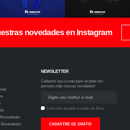
uestras novedades en Instagram
NEWSLETTER
Cadastre seu e-mail para receber em
primeira mão nossas novidades!
onal
os
o
Concordo receber e-mails da Biker.
ds
 Revendedor
CADASTRE-SE GRÁTIS
 Revendedor