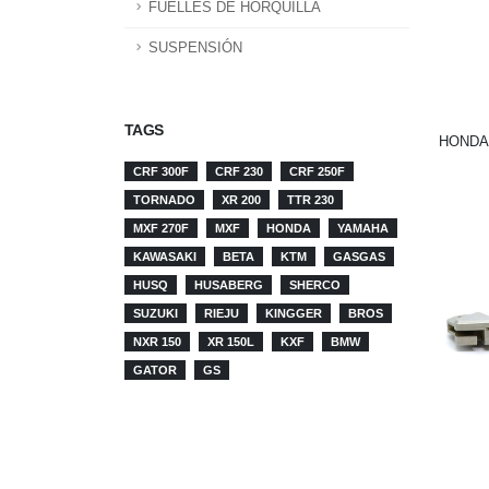
FUELLES DE HORQUILLA
SUSPENSIÓN
TAGS
HONDA 
CRF 300F
CRF 230
CRF 250F
TORNADO
XR 200
TTR 230
MXF 270F
MXF
HONDA
YAMAHA
KAWASAKI
BETA
KTM
GASGAS
HUSQ
HUSABERG
SHERCO
SUZUKI
RIEJU
KINGGER
BROS
NXR 150
XR 150L
KXF
BMW
GATOR
GS